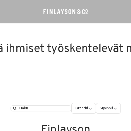
 ihmiset työskentelevät m
Brändit
Sijainnit
Brändit
Sijainnit
Search
Finlayson