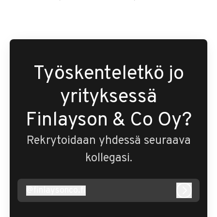
Työskenteletkö jo
yrityksessä
Finlayson & Co Oy?
Rekrytoidaan yhdessä seuraava
kollegasi.
@
finlaysonco.fi
finlaysonco.fi
Kirjaudu