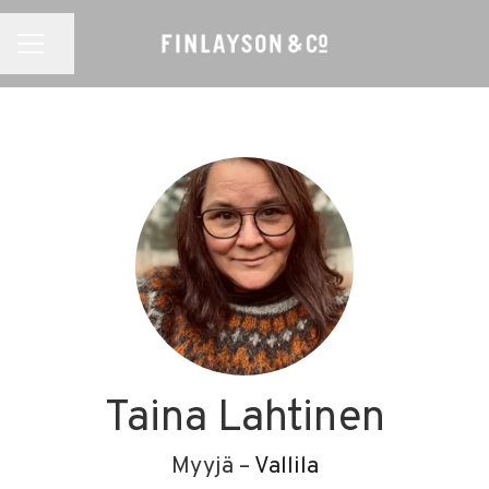
Jaa sivu
URAVALIKKO
Taina Lahtinen
Myyjä –
Vallila