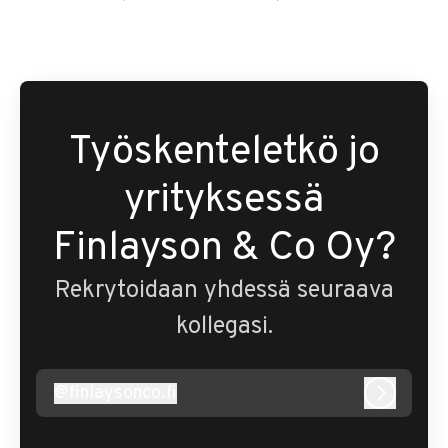
Työskenteletkö jo
yrityksessä
Finlayson & Co Oy?
Rekrytoidaan yhdessä seuraava
kollegasi.
@
finlaysonco.fi
finlaysonco.fi
Kirjaudu