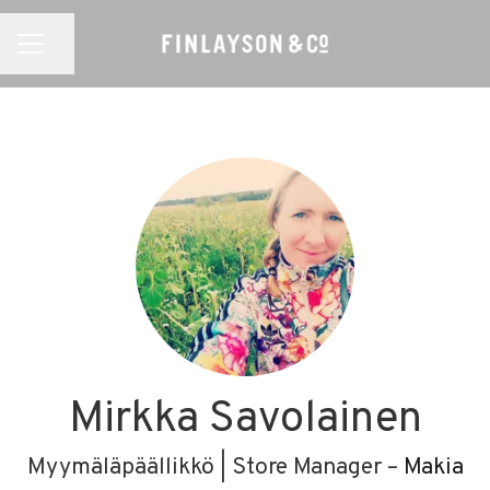
Jaa sivu
URAVALIKKO
Mirkka Savolainen
Myymäläpäällikkö | Store Manager –
Makia