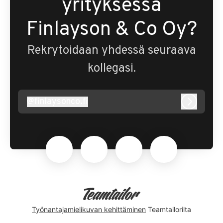
yrityksessä
Finlayson & Co Oy?
Rekrytoidaan yhdessä seuraava
kollegasi.
@
finlaysonco.fi
finlaysonco.fi
Kirjaudu
Työnantajamielikuvan kehittäminen
Teamtailorilta