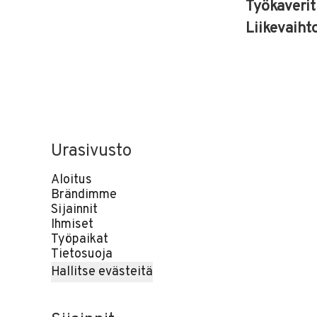
Työkaveri
Liikevaiht
Urasivusto
Aloitus
Brändimme
Sijainnit
Ihmiset
Työpaikat
Tietosuoja
Hallitse evästeitä