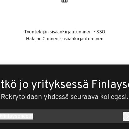
Työntekijän sisäänkirjautuminen
SSO
Hakijan Connect-sisäänkirjautuminen
tkö jo yrityksessä Finlay
Rekrytoidaan yhdessä seuraava kollegasi.
@
finlaysonco.fi
inlaysonco.fi