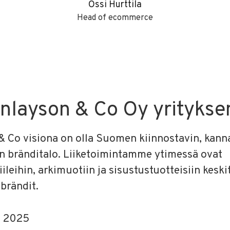
Ossi Hurttila
Head of ecommerce
inlayson & Co Oy yritykse
& Co visiona on olla Suomen kiinnostavin, kanna
in bränditalo. Liiketoimintamme ytimessä ovat
ileihin, arkimuotiin ja sisustustuotteisiin keski
 brändit.
u
2025