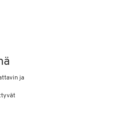
nä
ttavin ja
ttyvät