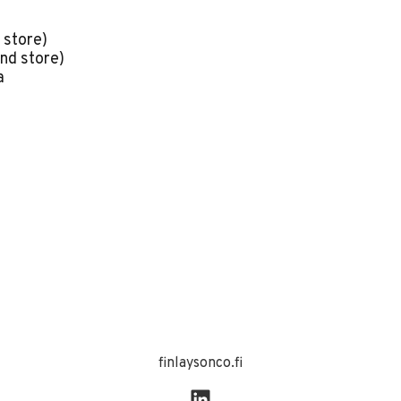
 store)
nd store)
a
finlaysonco.fi