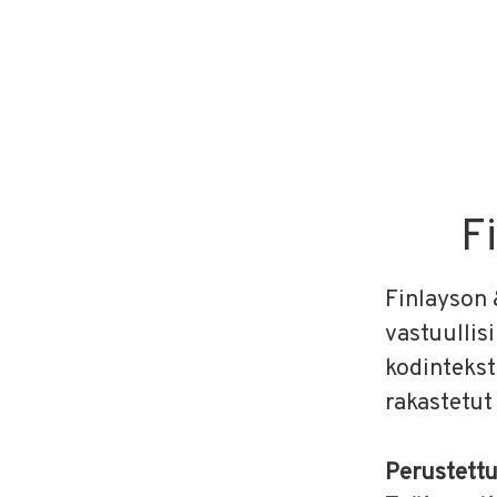
F
Finlayson 
vastuullis
kodinteksti
rakastetut
Perustett