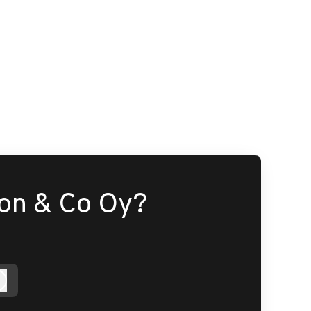
son & Co Oy?
Kirjaudu sisään