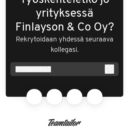
Työskenteletkö jo
yrityksessä
Finlayson & Co Oy?
Rekrytoidaan yhdessä seuraava
kollegasi.
@
finlaysonco.fi
finlaysonco.fi
Kirjaudu