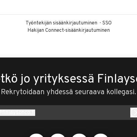
Työntekijän sisäänkirjautuminen
SSO
Hakijan Connect-sisäänkirjautuminen
tkö jo yrityksessä Finlay
Rekrytoidaan yhdessä seuraava kollegasi.
@
finlaysonco.fi
inlaysonco.fi