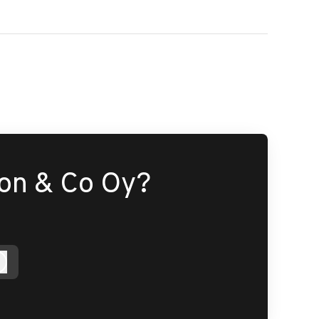
son & Co Oy?
Kirjaudu sisään