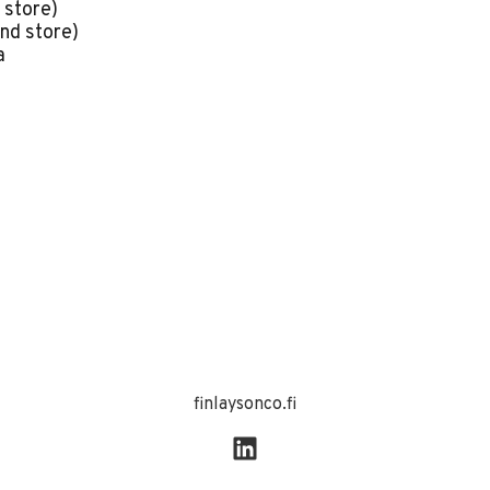
 store)
nd store)
a
finlaysonco.fi