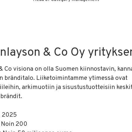
inlayson & Co Oy yritykse
& Co visiona on olla Suomen kiinnostavin, kanna
in bränditalo. Liiketoimintamme ytimessä ovat
ileihin, arkimuotiin ja sisustustuotteisiin keski
 brändit.
u
2025
t
Noin 200