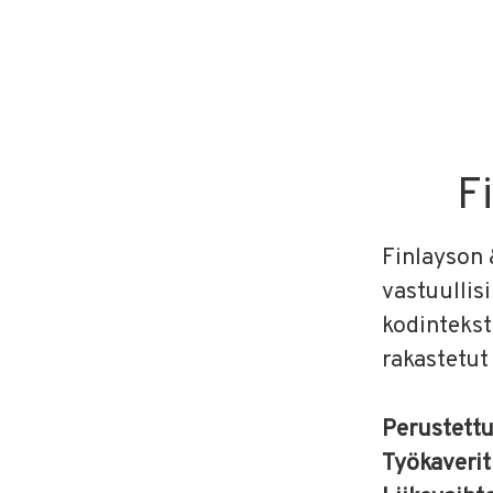
F
Finlayson 
vastuullis
kodinteksti
rakastetut
Perustett
Työkaveri