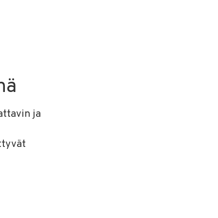
nä
ttavin ja
ttyvät