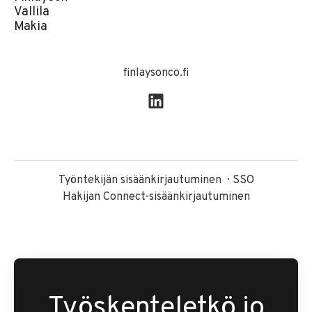
Vallila
Makia
finlaysonco.fi
Työntekijän sisäänkirjautuminen
SSO
Hakijan Connect-sisäänkirjautuminen
Työskenteletkö jo