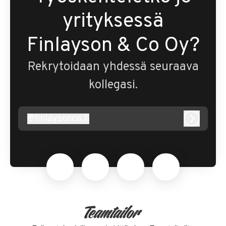
yrityksessä
Finlayson & Co Oy?
Rekrytoidaan yhdessä seuraava
kollegasi.
@
finlaysonco.fi
finlaysonco.fi
Kirjaudu