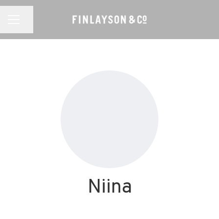
Jaa sivu
URAVALIKKO
Niina