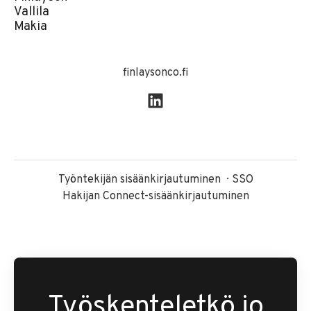
Vallila
Makia
finlaysonco.fi
Työntekijän sisäänkirjautuminen
SSO
Hakijan Connect-sisäänkirjautuminen
Työskenteletkö jo