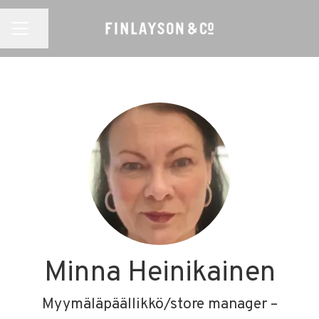
Jaa sivu
URAVALIKKO
Minna Heinikainen
Myymäläpäällikkö/store manager –