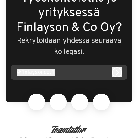
yrityksessä
Finlayson & Co Oy?
Rekrytoidaan yhdessä seuraava
kollegasi.
@
finlaysonco.fi
finlaysonco.fi
Kirjaudu