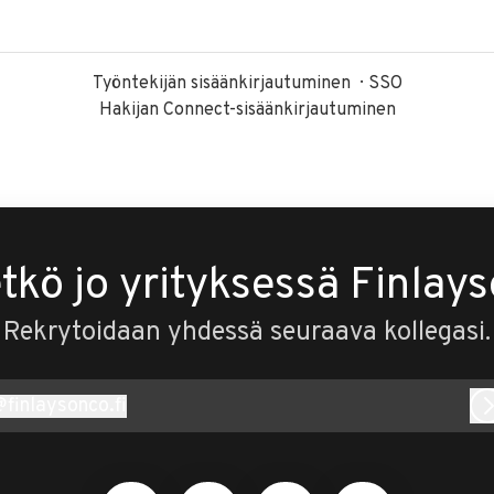
Työntekijän sisäänkirjautuminen
SSO
Hakijan Connect-sisäänkirjautuminen
tkö jo yrityksessä Finlay
Rekrytoidaan yhdessä seuraava kollegasi.
@
finlaysonco.fi
inlaysonco.fi