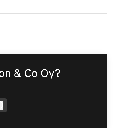
son & Co Oy?
Kirjaudu sisään