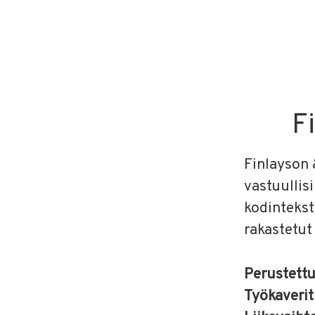
F
Finlayson 
vastuullis
kodinteksti
rakastetut
Perustett
Työkaveri