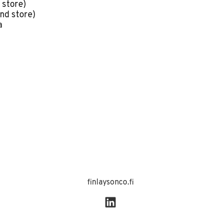
 store)
nd store)
a
finlaysonco.fi