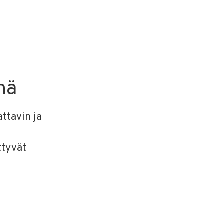
nä
ttavin ja
ttyvät