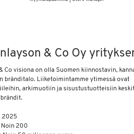
inlayson & Co Oy yritykse
& Co visiona on olla Suomen kiinnostavin, kanna
in bränditalo. Liiketoimintamme ytimessä ovat
ileihin, arkimuotiin ja sisustustuotteisiin keski
 brändit.
u
2025
t
Noin 200