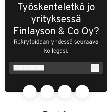
Työskenteletkö jo
yrityksessä
Finlayson & Co Oy?
Rekrytoidaan yhdessä seuraava
kollegasi.
@
finlaysonco.fi
finlaysonco.fi
Kirjaudu