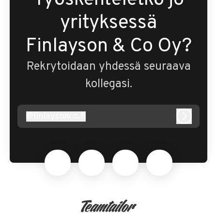
Työskenteletkö jo
yrityksessä
Finlayson & Co Oy?
Rekrytoidaan yhdessä seuraava
kollegasi.
@
finlaysonco.fi
finlaysonco.fi
Kirjaudu