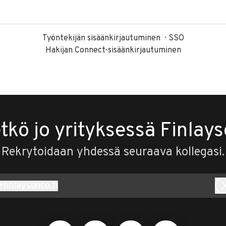
Työntekijän sisäänkirjautuminen
SSO
Hakijan Connect-sisäänkirjautuminen
tkö jo yrityksessä Finlay
Rekrytoidaan yhdessä seuraava kollegasi.
@
finlaysonco.fi
inlaysonco.fi