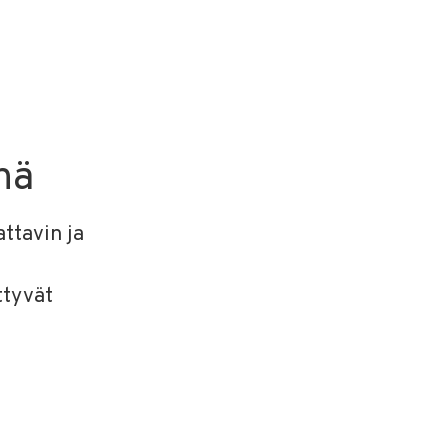
nä
ttavin ja
ttyvät