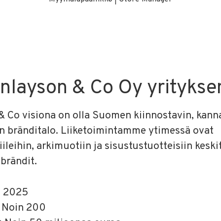
inlayson & Co Oy yritykse
& Co visiona on olla Suomen kiinnostavin, kanna
in bränditalo. Liiketoimintamme ytimessä ovat
ileihin, arkimuotiin ja sisustustuotteisiin keski
 brändit.
u
2025
t
Noin 200