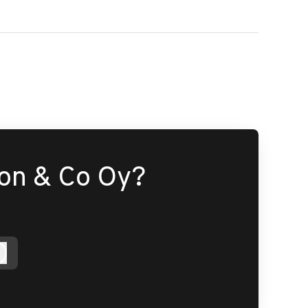
son & Co Oy?
Kirjaudu sisään