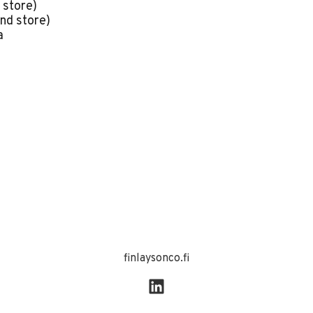
 store)
nd store)
a
finlaysonco.fi