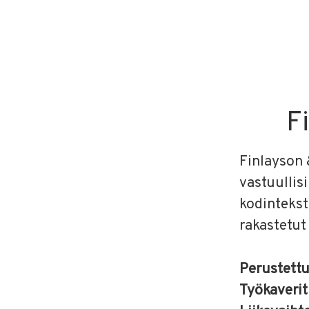
F
Finlayson 
vastuullis
kodinteksti
rakastetut
Perustett
Työkaveri