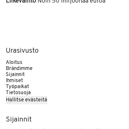
Liikevaihto
Noin 50 miljoonaa euroa
Urasivusto
Aloitus
Brändimme
Sijainnit
Ihmiset
Työpaikat
Tietosuoja
Hallitse evästeitä
Sijainnit