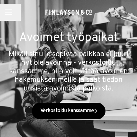
Jaa sivu
URAVALIKKO
Avoimet työpaikat
Mikäli sinulle sopivaa paikkaa ei juuri
nyt ole avoinna - verkostoidu
kanssamme, niin voit jättää avoimen
hakemuksen meille ja saat tiedon
uusista avoimista paikoista.
Verkostoidu kanssamme