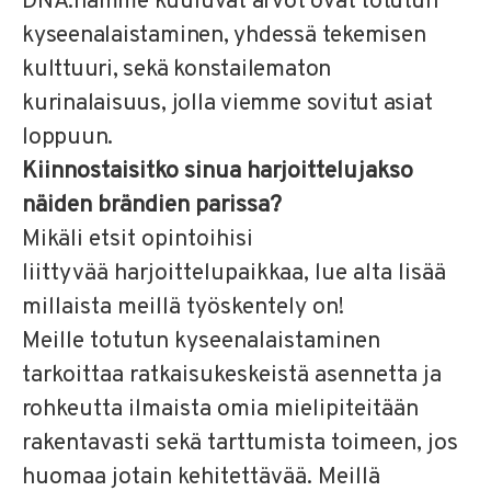
DNA:hamme kuuluvat arvot ovat totutun
kyseenalaistaminen, yhdessä tekemisen
kulttuuri, sekä konstailematon
kurinalaisuus, jolla viemme sovitut asiat
loppuun.
Kiinnostaisitko sinua harjoittelujakso
näiden brändien parissa?
Mikäli etsit opintoihisi
liittyvää harjoittelupaikkaa, lue alta lisää
millaista meillä työskentely on!
Meille totutun kyseenalaistaminen
tarkoittaa ratkaisukeskeistä asennetta ja
rohkeutta ilmaista omia mielipiteitään
rakentavasti sekä tarttumista toimeen, jos
huomaa jotain kehitettävää. Meillä