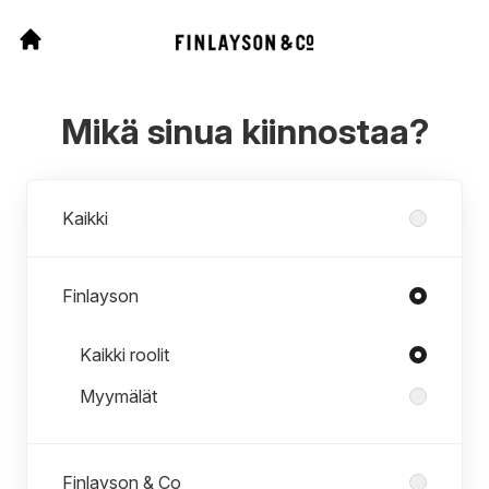
Mikä sinua kiinnostaa?
Osastot
Kaikki
Finlayson
Roolit osastossa Finlayson
Kaikki roolit
Myymälät
Finlayson & Co